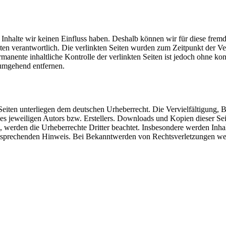
n Inhalte wir keinen Einfluss haben. Deshalb können wir für diese fre
 Seiten verantwortlich. Die verlinkten Seiten wurden zum Zeitpunkt der
manente inhaltliche Kontrolle der verlinkten Seiten ist jedoch ohne ko
umgehend entfernen.
n Seiten unterliegen dem deutschen Urheberrecht. Die Vervielfältigung,
 jeweiligen Autors bzw. Erstellers. Downloads und Kopien dieser Seite
n, werden die Urheberrechte Dritter beachtet. Insbesondere werden Inhal
tsprechenden Hinweis. Bei Bekanntwerden von Rechtsverletzungen wer