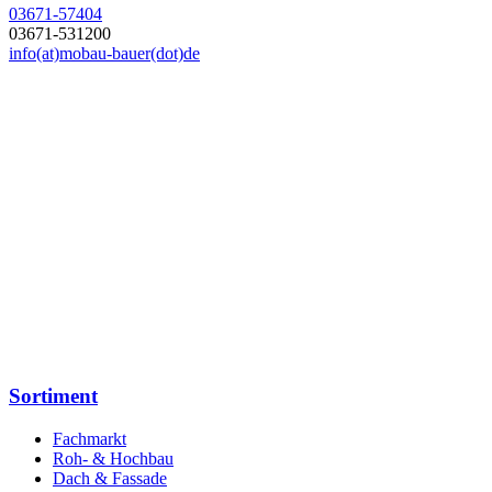
03671-57404
03671-531200
info(at)mobau-bauer(dot)de
Sortiment
Fachmarkt
Roh- & Hochbau
Dach & Fassade