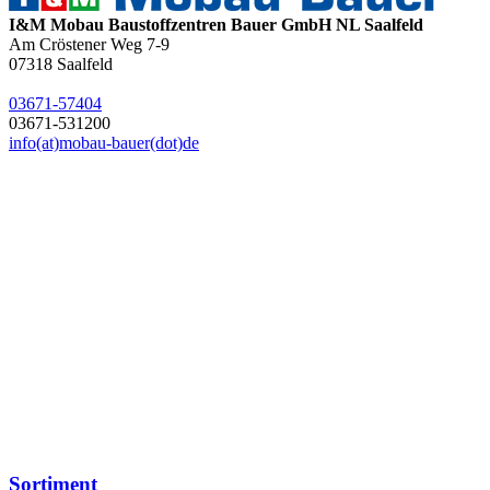
I&M Mobau Baustoffzentren Bauer GmbH NL Saalfeld
Am Cröstener Weg 7-9
07318
Saalfeld
03671-57404
03671-531200
info(at)mobau-bauer(dot)de
Sortiment